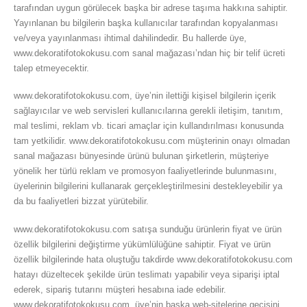
tarafından uygun görülecek başka bir adrese taşıma hakkına sahiptir.
Yayınlanan bu bilgilerin başka kullanıcılar tarafından kopyalanması
ve/veya yayınlanması ihtimal dahilindedir. Bu hallerde üye,
www.dekoratifotokokusu.com sanal mağazası’ndan hiç bir telif ücreti
talep etmeyecektir.
www.dekoratifotokokusu.com, üye’nin ilettiği kişisel bilgilerin içerik
sağlayıcılar ve web servisleri kullanıcılarına gerekli iletişim, tanıtım,
mal teslimi, reklam vb. ticari amaçlar için kullandırılması konusunda
tam yetkilidir. www.dekoratifotokokusu.com müşterinin onayı olmadan
sanal mağazası bünyesinde ürünü bulunan şirketlerin, müşteriye
yönelik her türlü reklam ve promosyon faaliyetlerinde bulunmasını,
üyelerinin bilgilerini kullanarak gerçekleştirilmesini destekleyebilir ya
da bu faaliyetleri bizzat yürütebilir.
www.dekoratifotokokusu.com satışa sunduğu ürünlerin fiyat ve ürün
özellik bilgilerini değiştirme yükümlülüğüne sahiptir. Fiyat ve ürün
özellik bilgilerinde hata oluştuğu takdirde www.dekoratifotokokusu.com
hatayı düzeltecek şekilde ürün teslimatı yapabilir veya siparişi iptal
ederek, sipariş tutarını müşteri hesabına iade edebilir.
www.dekoratifotokokusu.com, üye’nin başka web-sitelerine geçişini