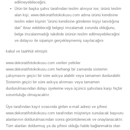
edilmeyebileceğini,
Ürün bir başka şahıs tarafından teslim alınıyor ise; ürünü teslim
alan kişi, www.dekoratifotokokusu.com adına ürünü kendisine
teslim eden kişinin “ürünü kendisine gönderen kişiyi tanıdığına
dair” ibraz edebileceği belgeyi imzalamak zorunda olduğunu,
belge imzalanmadığı takdirde ürünün teslim edilmeyebileceğini
ve dolayısı ile siparişin gerçekleşmemiş sayılacağını
kabul ve taahhüt etmiştir.
www.dekoratifotokokusu.com verilen yetkiler
www.dekoratifotokokusu.com herhangi bir zamanda sistemin
çalışmasını geçici bir süre askıya alabilir veya tamamen durdurabilir.
Sistemin geçici bir süre askıya alınması veya tamamen
durdurulmasından dolayı üyelerine veya üçüncü şahıslara karşı hiçbir
sorumluluğu olmayacaktır.
Üye tarafından kayıt sırasında girilen e-mail adresi ve şifresi
www.dekoratifotokokusu.com tarafından müşteriye sunulacak başvuru
alanlarının doldurulmasından sonra görüntülenecek ve onaylanacaktır.
Tüm alanları doldurmuş ya da şifresi olduğu halde bağlanmakta olan