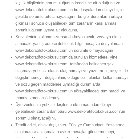
kişilik bilgilerinin sorumluluğunun kendisine ait olduğunu ve
www.dekoratifotokokusu.com’un bu dosyalardan dolayı hiçbir
şekilde sorumlu tutulamayacağını, bu gibi durumların ortaya
çıkması sonucu oluşabilecek tüm zararların karşılanması
zorunluluğunun üyeye ait olduğunu,
Servislerinin kullanımı sırasında kaybolacak, ve/veya eksik
alınacak, yanlış adrese iletilecek bilgi mesaj ve dosyalardan
www.dekoratifotokokusu.com’un sorumlu olmayacağını,
www.dekoratifotokokusu.com’da sunulan hizmetlere, yine
www.dekoratifotokokusu.com tarafından belirlenen şekil
ulaşmayı yetkisiz olarak ulaşmamayı ve yazılımı hiçbir şekilde
değiştirmemeyi, değiştirilmiş olduğu belli olanları kullanmamayı
ve sözü geçen maddelere uymadığı durumlarda
www.dekoratifotokokusu.com’un uğrayabileceği tüm maddi ve
manevi zararları ödemeyi,
Üye verilerinin yetkisiz kişilerce okunmasından dolayı
gelebilecek zararlardan ötürü www.dekoratifotokokusu.com’un
sorumlu olmayacağını,
Tehdit edici, ahlak dışı, ırkçı, Türkiye Cumhuriyeti Yasalarına,
uluslararası anlaşmalara aykırı mesajlar göndermemeyi,