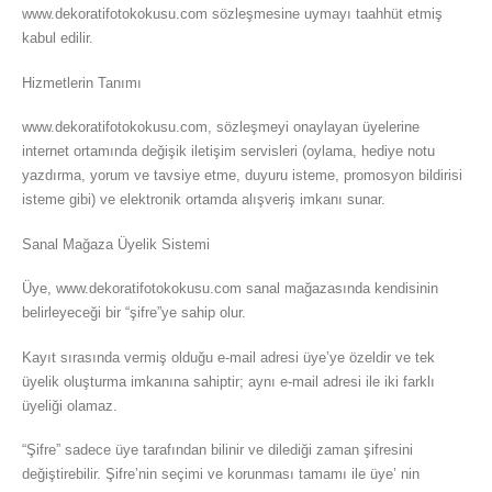
www.dekoratifotokokusu.com sözleşmesine uymayı taahhüt etmiş
kabul edilir.
Hizmetlerin Tanımı
www.dekoratifotokokusu.com, sözleşmeyi onaylayan üyelerine
internet ortamında değişik iletişim servisleri (oylama, hediye notu
yazdırma, yorum ve tavsiye etme, duyuru isteme, promosyon bildirisi
isteme gibi) ve elektronik ortamda alışveriş imkanı sunar.
Sanal Mağaza Üyelik Sistemi
Üye, www.dekoratifotokokusu.com sanal mağazasında kendisinin
belirleyeceği bir “şifre”ye sahip olur.
Kayıt sırasında vermiş olduğu e-mail adresi üye’ye özeldir ve tek
üyelik oluşturma imkanına sahiptir; aynı e-mail adresi ile iki farklı
üyeliği olamaz.
“Şifre” sadece üye tarafından bilinir ve dilediği zaman şifresini
değiştirebilir. Şifre’nin seçimi ve korunması tamamı ile üye’ nin