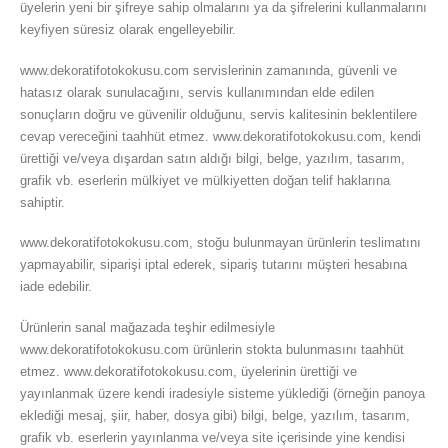
üyelerin yeni bir şifreye sahip olmalarını ya da şifrelerini kullanmalarını
keyfiyen süresiz olarak engelleyebilir.
www.dekoratifotokokusu.com servislerinin zamanında, güvenli ve
hatasız olarak sunulacağını, servis kullanımından elde edilen
sonuçların doğru ve güvenilir olduğunu, servis kalitesinin beklentilere
cevap vereceğini taahhüt etmez. www.dekoratifotokokusu.com, kendi
ürettiği ve/veya dışardan satın aldığı bilgi, belge, yazılım, tasarım,
grafik vb. eserlerin mülkiyet ve mülkiyetten doğan telif haklarına
sahiptir.
www.dekoratifotokokusu.com, stoğu bulunmayan ürünlerin teslimatını
yapmayabilir, siparişi iptal ederek, sipariş tutarını müşteri hesabına
iade edebilir.
Ürünlerin sanal mağazada teşhir edilmesiyle
www.dekoratifotokokusu.com ürünlerin stokta bulunmasını taahhüt
etmez. www.dekoratifotokokusu.com, üyelerinin ürettiği ve
yayınlanmak üzere kendi iradesiyle sisteme yüklediği (örneğin panoya
eklediği mesaj, şiir, haber, dosya gibi) bilgi, belge, yazılım, tasarım,
grafik vb. eserlerin yayınlanma ve/veya site içerisinde yine kendisi