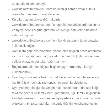
amacıyla kullanmamayı,
www.dekoratifotokokusu.com’un dilediği zaman veya sürekli
olarak tüm sistemi izleyebileceğini,
Kurallara aykırı davrandığı takdirde
www.dekoratifotokokusu.com’un gerekli müdahalelerde bulunma
ve üyeyi servis dışına çıkarma ve üyeliğe son verme hakkına
sahip olduğunu,
www.dekoratifotokokusu.com’un, kendi sistemini ticari amaçla
kullanabileceğini,
Kanunlara göre postalanması yasak olan bilgileri postalamamayı
ve zincir posta(chain mail), yazılım virüsü (vb.) gibi gönderilme
yetkisi olmayan postaları dağıtmamayı,
Başkalarına ait olan kişisel bilgileri kayıt etmemeyi, kötüye
kullanmamayı,
Üye, kayıt sırasında belirtmiş olduğu e-mail adresi ile yapacağı
her türlü işlemden bizzat kendisinin sorumlu olduğunu,
Üye, yapmış olduğu alışverişin mal teslimi sırasında istenildiği
takdirde geçerli bir kimlik kartı göstermek, ilgili kimlik bilgilerinin
kaydedilmesine izin vermek ve ilgili yerlere imza atmak zorunda
olduklarını imza atmadıkları takdirde ürünün kendilerine teslim