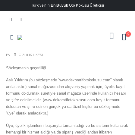
Türkiye'nin
En Büyük
Oto Kokusu Üreticisi
0
EV
GIZLILIK İLKESI
Sözleşmenin geçerliliği
Aslı Yıldırım (bu sözleşmede “www.dekoratifotokokusu.com” olarak
anılacaktır.) sanal mağazasından alışveriş yapmak için, üyelik kayıt
formunu doldurmak suretiyle sanal mağaza üzerinde kullanıcı hesabı
ve şifre edinilmelidir. (www.dekoratifotokokusu.com kayıt formunu
dolduran ve şifre edinen gerçek ya da tüzel kişiler bu sözleşmede
“üye” olarak anılacaktır.)
Üye, üyelik işlemlerini başarıyla tamamladığı ve bu sistemi kullanarak
herhangi bir hizmet aldığı ya da sipariş verdiği andan itibaren