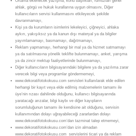
Ortama eklenecek yazışma, konu başlıkları, rumuzları genel
ahlak, görgü ve hukuk kurallarına uygun olmasını, Diğer
kullanıcıların servisi kullanmasını etkileyecek şekilde
davranmamayı,
Kişi ya da kurumların isimlerini lekeleyici, çiğneyici, ahlaka
aykırı, yakışıksız ya da kanun dışı materyal ya da bilgiler
yayımlamamayı, basmamayı, dağıtmamayı,
Reklam yapmamayı, herhangi bir mal ya da hizmet satmamayı
ya da satılmasına yönelik teklifte bulunmamayı, anket, yarışma
ya da zincir mektup faaliyetlerinde bulunmamayı,
Diğer kullanıcıların bilgisayarındaki bilgilere ya da yazılıma zarar
verecek bilgi veya programlar göndermemeyi,
www.dekoratifotokokusu.com servisleri kullanılarak elde edilen
herhangi bir kayıt veya elde edilmiş malzemelerin tamamı ile
üye’nin rızası dahilinde olduğunu, kullanıcı bilgisayarında
yaratacağı arızalar, bilgi kaybı ve diğer kayıpların
sorumluluğunun tamamı ile kendisine ait olduğunu, servisin
kullanımından dolayı uğrayabileceği zararlardan dolayı
www.dekoratifotokokusu.com’dan tazminat talep etmemeyi,
www.dekoratifotokokusu.com’dan izin almadan
www.dekoratifotokokusu.com servislerini ticari ya da reklam