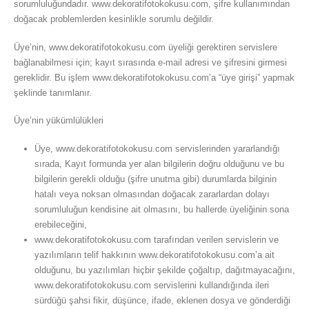
sorumluluğundadır. www.dekoratifotokokusu.com, şifre kullanımından
doğacak problemlerden kesinlikle sorumlu değildir.
Üye’nin, www.dekoratifotokokusu.com üyeliği gerektiren servislere
bağlanabilmesi için; kayıt sırasında e-mail adresi ve şifresini girmesi
gereklidir. Bu işlem www.dekoratifotokokusu.com’a “üye girişi” yapmak
şeklinde tanımlanır.
Üye’nin yükümlülükleri
Üye, www.dekoratifotokokusu.com servislerinden yararlandığı
sırada, Kayıt formunda yer alan bilgilerin doğru olduğunu ve bu
bilgilerin gerekli olduğu (şifre unutma gibi) durumlarda bilginin
hatalı veya noksan olmasından doğacak zararlardan dolayı
sorumluluğun kendisine ait olmasını, bu hallerde üyeliğinin sona
erebileceğini,
www.dekoratifotokokusu.com tarafından verilen servislerin ve
yazılımların telif hakkının www.dekoratifotokokusu.com’a ait
olduğunu, bu yazılımları hiçbir şekilde çoğaltıp, dağıtmayacağını,
www.dekoratifotokokusu.com servislerini kullandığında ileri
sürdüğü şahsi fikir, düşünce, ifade, eklenen dosya ve gönderdiği