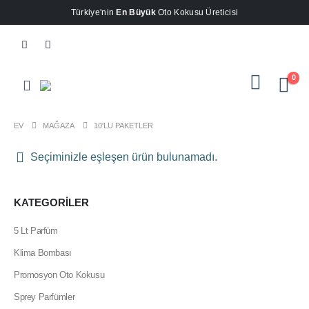
Türkiye'nin
En Büyük
Oto Kokusu Üreticisi
0
EV
MAĞAZA
10'LU PAKETLER
Seçiminizle eşleşen ürün bulunamadı.
KATEGORİLER
5 Lt Parfüm
Klima Bombası
Promosyon Oto Kokusu
Sprey Parfümler