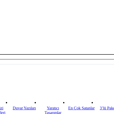
zi
Duvar Yazıları
Yaratıcı
En Çok Satanlar
3’lü Pake
leri
Tasarımlar