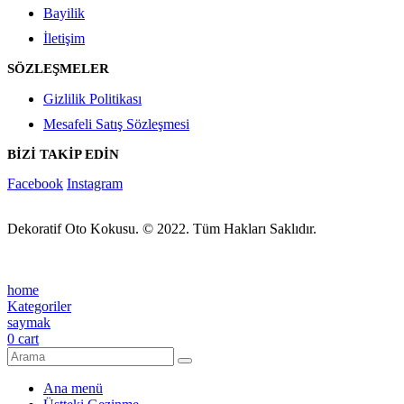
Bayilik
İletişim
SÖZLEŞMELER
Gizlilik Politikası
Mesafeli Satış Sözleşmesi
BİZİ TAKİP EDİN
Facebook
Instagram
Dekoratif Oto Kokusu. © 2022. Tüm Hakları Saklıdır.
home
Kategoriler
saymak
0
cart
Ana menü